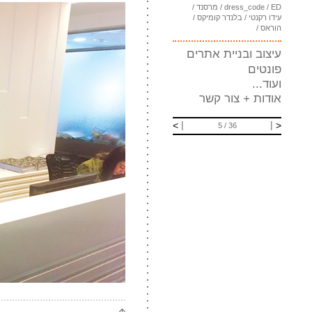
ED
/
dress_code
/
מרסנד
/
עידו רקנטי
/
בלנדר קומיקס
/
הוראס
/
עיצוב ובניית אתרים
פונטים
ועוד...
אודות + צור קשר
|
|
>
<
5
36 /