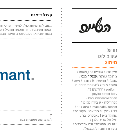
קצנל דימנט
עיצוב לוגו
ומיתוג כולל
למשרד עורכי הדי
השפה העיצובית רזה וחכמה המכילה א
באזור שבין אות למופשט בחמישה צבעים 
חדש!
עיצוב לוגו
מיתוג
מיץ מרק
/
שונצינו 3
/
BrainQ
/
צורנמל טורנר
/
קצנל דימנט
/
שועלה
/
התעשיה 9
/
גוגיה
/
מעש
/
זוגות
/
מיתוג למעצבת פנים
/
ur-
platform
/
החלוצים 3
/
poyke street bar
/
/
kobi levi footwear art
קפה דליה - גן בירה מקומי
/
tender
/
mae cafe
/
איזה כיף!
/
בלוג ערוץ 8
/
רוני ארנון תקשורת
/
שוקולד צ'יפ !
/
אספרסו בר
/
לוגו בחמש אופציות צבע
נמל תל אביב
/
לבן
/
יוגה בגן החשמל
/
וויט אדריכלים
/
ציפורה
/
תוצרת
/
מבשל
/