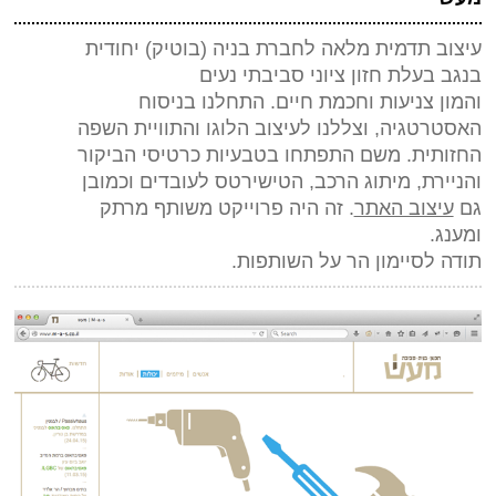
*
שם
(חובה)
עיצוב תדמית מלאה לחברת בניה (בוטיק) יחודית
*
מייל (אף אחד לא יראה אותו)
(חובה)
בנגב בעלת חזון ציוני סביבתי נעים
אתר
והמון צניעות וחכמת חיים. התחלנו בניסוח
האסטרטגיה, וצללנו לעיצוב הלוגו והתוויית השפה
*
אנטי ספאם - באיזה כלי תחבורה אני טס (ארבע אותיות)
(חובה)
החזותית. משם התפתחו בטבעיות כרטיסי הביקור
והניירת, מיתוג הרכב, הטישירטס לעובדים וכמובן
גם
עיצוב האתר
. זה היה פרוייקט משותף מרתק
ומענג.
תודה לסיימון הר על השותפות.
שלח תגובה