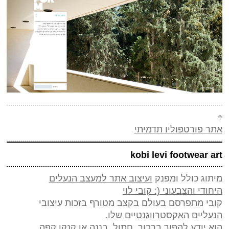
אתר פורטפוליו תדמיתי
kobi levi footwear art
מיתוג כולל ומפנק
ועיצוב אתר למעצב הנעלים
היחודי והצבעוני (: קובי לוי
קובי מתפרסם בעולם בקצב מטורף בזכות עיצובי
הנעליים האקסטרווגנטיים שלו.
הוא יודע להפוך ברבור, חתול, בננה או קנקן קפה