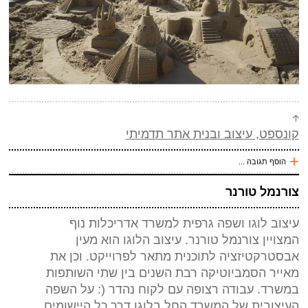
קונספט, עיצוב ובנית אתר תדמיתי
+
הוסף תגובה ...
עכשיו אני !
צורנמל טורנר
*
שם
(חובה)
עיצוב לוגו ושפה גרפית למשרד אדריכלות נוף
*
מייל (אף אחד לא יראה אותו)
(חובה)
המצויין צורנמל טורנר. עיצוב הלוגו הוא מעין
אתר
אבסטרקטיזציה לתוכנית מתאר לפרוייקט. וכן את
מאייר הסמביוטיקה רבת השנים בין שתי השותפות
*
אנטי ספאם - באיזה כלי תחבורה אני טס (ארבע אותיות)
(חובה)
במשרד. עבודה רצופה עם לקוח נהדר (: על השפה
העיצובית של המשרד החל בלוגו דרך כל היישומים